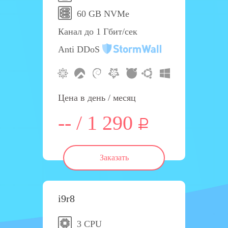
60 GB NVMe
Канал до 1 Гбит/сек
Anti DDoS
Цена в день / месяц
-- / 1 290
Заказать
i9r8
3 CPU