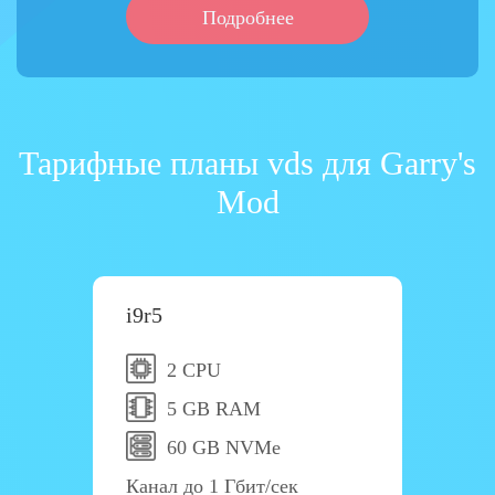
Подробнее
Тарифные планы vds для Garry's
Mod
i9r5
2 CPU
5 GB RAM
60 GB NVMe
Канал до 1 Гбит/сек