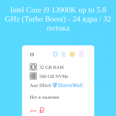
Intel Core i9 13900K up to 5.8
GHz (Turbo Boost) - 24 ядра / 32
потока
i9
32 GB RAM
500 GB NVMe
Anti DDoS
Нет в наличии
--