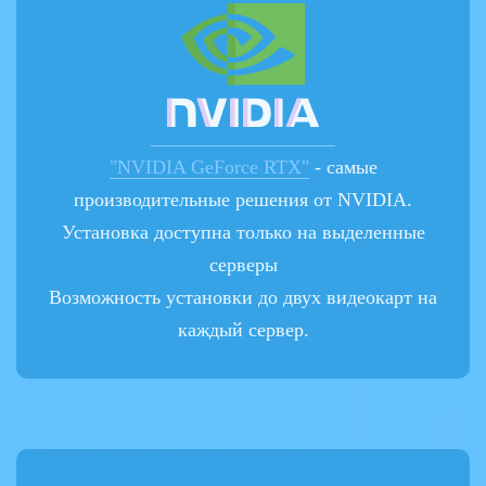
"NVIDIA GeForce RTX"
- самые
производительные решения от NVIDIA.
Установка доступна только на выделенные
серверы
Возможность установки до двух видеокарт на
каждый сервер.