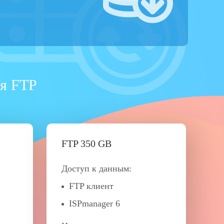
ия FTP
FTP 350 GB
Доступ к данным:
FTP клиент
ISPmanager 6