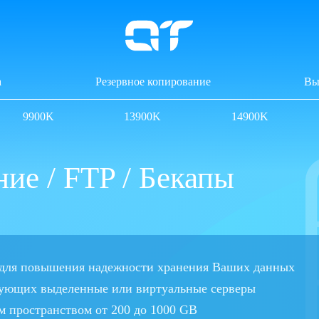
а
Резервное копирование
Вы
9900K
13900K
14900K
ие / FTP / Бекапы
я для повышения надежности хранения Ваших данных
ндующих выделенные или виртуальные серверы
м пространством от 200 до 1000 GB