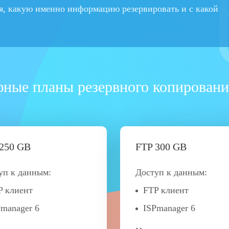
я, какую именно информацию резервировать и с какой
ные планы резервного копирован
250 GB
FTP 300 GB
уп к данным:
Доступ к данным:
P клиент
FTP клиент
Pmanager 6
ISPmanager 6