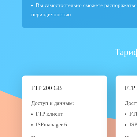
Вы самостоятельно сможете распоряжатьс
периодичностью
Тариф
FTP 200 GB
FTP 
Доступ к данным:
Дост
FTP клиент
FT
ISPmanager 6
IS