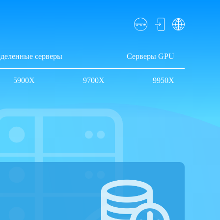
деленные серверы
Серверы GPU
5900X
9700X
9950X