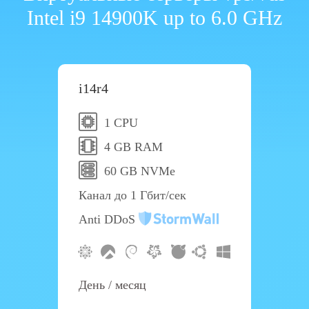
Intel i9 14900K up to 6.0 GHz
i14r4
1 CPU
4 GB RAM
60 GB NVMe
Канал до 1 Гбит/сек
Anti DDoS
День / месяц