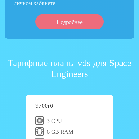
личном кабинете
Подробнее
Тарифные планы vds для Space
Engineers
9700r6
3 CPU
6 GB RAM